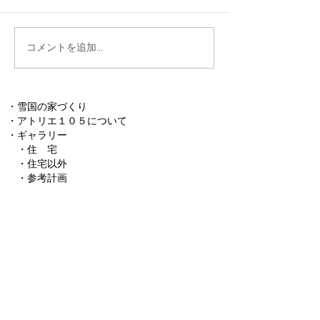
コメントを追加…
・
雪国の家づくり
・
アトリエ１０５について
​・
ギャラリー
・
住 宅
・
住宅以外
​
・参考計画
・
設計・監理の流れ
​ ・
お見合い
​ ・
仮契約
・
基本設計
・
実施設計
​ ・
工事監理
・
設計における基本的考え方
​ ・
設計・監理料について
​・
ブログ