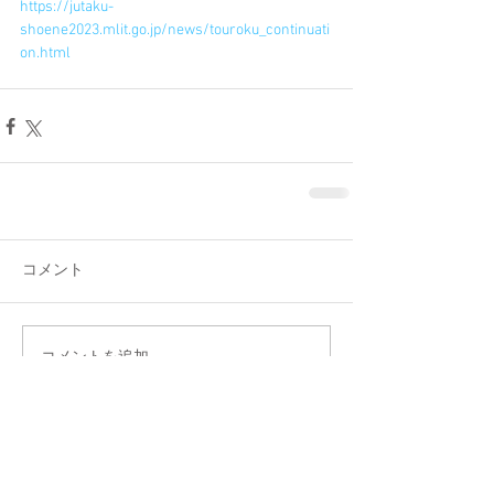
https://jutaku-
shoene2023.mlit.go.jp/news/touroku_continuati
on.html
コメント
コメントを追加…
・
雪国の家づくり
・
アトリエ１０５について
​・
ギャラリー