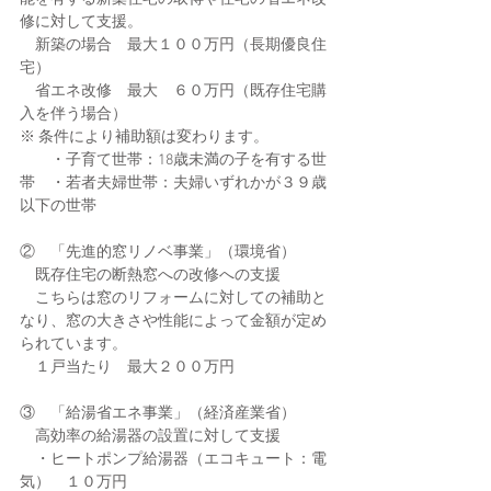
修に対して支援。
　新築の場合　最大１００万円（長期優良住
宅）
　省エネ改修　最大　６０万円（既存住宅購
入を伴う場合）
※ 条件により補助額は変わります。
　　・子育て世帯：18歳未満の子を有する世
帯　・若者夫婦世帯：夫婦いずれかが３９歳
以下の世帯
②　「先進的窓リノベ事業」（環境省）
　既存住宅の断熱窓への改修への支援
　こちらは窓のリフォームに対しての補助と
なり、窓の大きさや性能によって金額が定め
られています。
　１戸当たり　最大２００万円
③　「給湯省エネ事業」（経済産業省）
　高効率の給湯器の設置に対して支援
　・ヒートポンプ給湯器（エコキュート：電
気）　１０万円