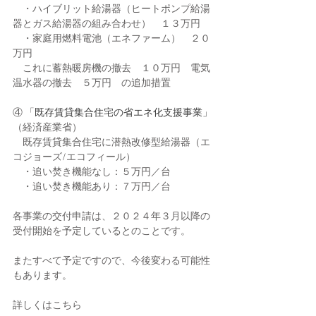
　・ハイブリット給湯器（ヒートポンプ給湯
器とガス給湯器の組み合わせ）　１３万円
　・家庭用燃料電池（エネファーム）　２０
万円
　これに蓄熱暖房機の撤去　１０万円　電気
温水器の撤去　５万円　の追加措置
④ 「
既存賃貸集合住宅の省エネ化支援事業」
（経済産業省）
　既存賃貸集合住宅に潜熱改修型給湯器（エ
コジョーズ/エコフィール）
　・追い焚き機能なし：５万円／台
　・追い焚き機能あり：７万円／台
各事業の交付申請は、２０２４年３月以降の
受付開始を予定しているとのことです。
またすべて予定ですので、今後変わる可能性
もあります。
詳しくはこちら