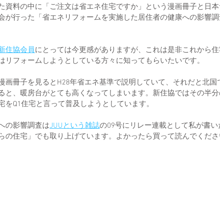
た資料の中に「ご注文は省エネ住宅ですか」という漫画冊子と日本
会が行った「省エネリフォームを実施した居住者の健康への影響調
新住協会員
にとっては今更感がありますが、これは是非これから住
はリフォームしようとしている方々に知ってもらいたいです。
漫画冊子を見るとH28年省エネ基準で説明していて、それだと北国
ると、暖房台がとても高くなってしまいます。新住協ではその半分
宅をQ1住宅と言って普及しようとしています。
への影響調査は
JUUという雑誌
の09号にリレー連載として私が書い
らの住宅」でも取り上げています。よかったら買って読んでくださ