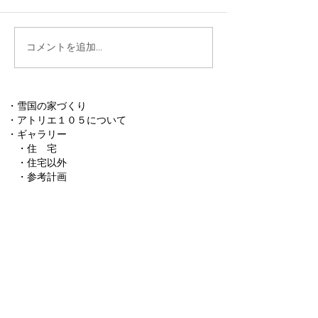
コメントを追加…
・
雪国の家づくり
・
アトリエ１０５について
​・
ギャラリー
・
住 宅
・
住宅以外
​
・参考計画
・
設計・監理の流れ
​ ・
お見合い
​ ・
仮契約
・
基本設計
・
実施設計
​ ・
工事監理
・
設計における基本的考え方
​ ・
設計・監理料について
​・
ブログ