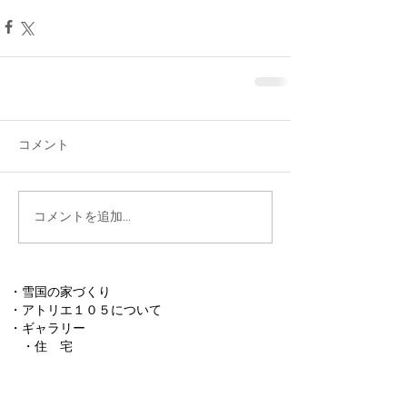
コメント
コメントを追加…
・
雪国の家づくり
・
アトリエ１０５について
​・
ギャラリー
・
住 宅
・
住宅以外
​
・参考計画