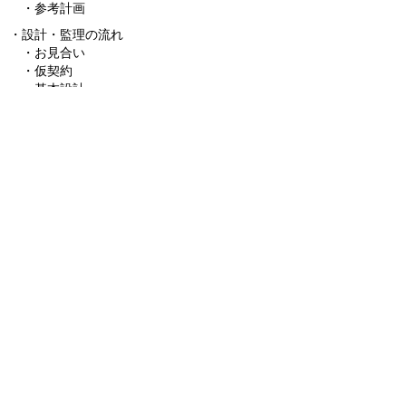
​
・参考計画
・
設計・監理の流れ
​ ・
お見合い
​ ・
仮契約
・
基本設計
・
実施設計
​ ・
工事監理
・
設計における基本的考え方
​ ・
設計・監理料について
​・
ブログ
​・
お問合せ
秋田県大館市柄沢字狐台54-87
Tel:
0186-43-5065