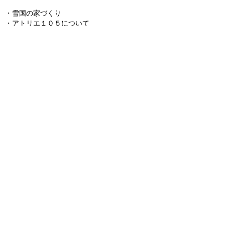
・
雪国の家づくり
・
アトリエ１０５について
​・
ギャラリー
・
住 宅
・
住宅以外
​
・参考計画
・
設計・監理の流れ
​ ・
お見合い
​ ・
仮契約
・
基本設計
・
実施設計
​ ・
工事監理
・
設計における基本的考え方
​ ・
設計・監理料について
​・
ブログ
​・
お問合せ