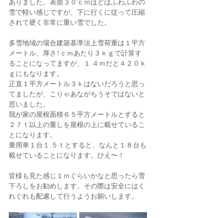
ありました。表面３０ｃｍほどはふわふわの
雪で軽い感じですが、下に行くに従って圧縮
されて硬く非常に重い雪でした。
多雪地域の場合建築基準法上雪荷重は１平方
メートル、厚さ1ｃｍあたり３ｋｇで計算す
ることになってますが、１.４ｍだと４２０ｋ
ｇにもなります。
正直１平方メートル３ｋはないだろうと思っ
てましたが、こりゃあながちうそではないと
思いました。
我が家の屋根面積６５平方メートルとすると
２７ｔ以上の重しを屋根の上に載せているこ
とになります。
乗用車１台１.５ｔとすると、なんと１８台も
載せていることになります。ひえ〜！
皆様も見た感じ１ｍぐらいかなと思ったら雪
下ろしをお勧めします。その際は安全にはく
れぐれも配慮して行うようお願いします。