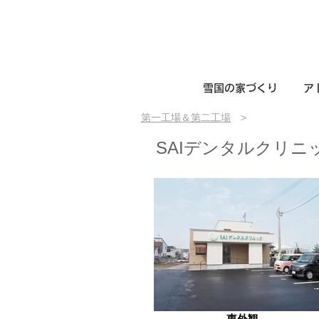
雪国の家づくり
ア
第一工場＆第二工場
>
SAIデンタルクリニ
東外観