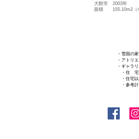
大館市 2003年
面積 155.10m2（4
・
雪国の家
・
アトリエ
​・
ギャラリ
・
住 宅
・
住宅以
​
・参考計