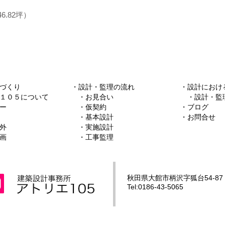
6.82坪）
づくり
・
設計・監理の流れ
・
設計におけ
１０５について
​ ・
お見合い
​ ・
設計・監
ー
​ ・
仮契約
​・
ブログ
・
基本設計
​・
お問合せ
外
・
実施設計
画
​ ・
工事監理
秋田県大館市柄沢字狐台54-87
Tel:0186-43-5065