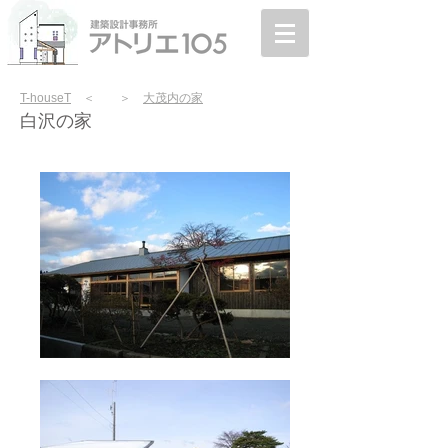
T-houseT
＜ ＞
大茂内の家
白沢の家