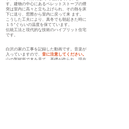
す。建物の中心にあるペレットストーブの煙
突は室内に高々と立ち上げられ、その熱を床
下に送り、窓際から室内に戻って来 ます。
こうした工夫により、真冬でも朝起きた時に
１５°ぐらいの温度を保てています。
伝統工法と現代的な技術のハイプリット住宅
です。
白沢の家の工事を記録した動画です。音楽が
入っていますので、
音に注意してください。
山の製材所で木を見て、基礎が作られ、現在
では大変珍しくなった大工さんの手加工によ
る伝統的な
仕口で木を組み上げていく様子がわかると思
います。