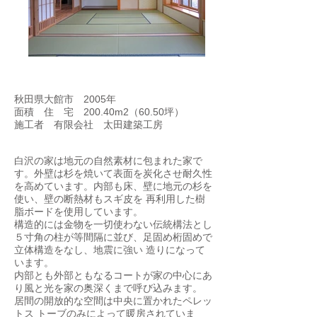
秋田県大館市 2005年
面積 住 宅 200.40m2（60.50坪）
施工者 有限会社 太田建築工房
白沢の家は地元の自然素材に包まれた家で
す。外壁は杉を焼いて表面を炭化させ耐久性
を高めています。内部も床、壁に地元の杉を
使い、壁の断熱材もスギ皮を 再利用した樹
脂ボードを使用しています。
構造的には金物を一切使わない伝統構法とし
５寸角の柱が等間隔に並び、足固め桁固めで
立体構造をなし、地震に強い 造りになって
います。
内部とも外部ともなるコートが家の中心にあ
り風と光を家の奥深くまで呼び込みます。
居間の開放的な空間は中央に置かれたペレッ
トス トーブのみによって暖房されていま