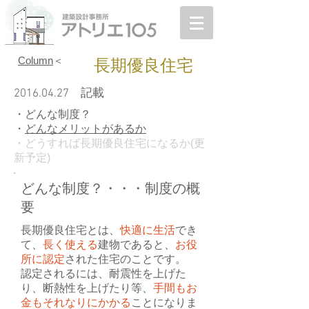
Column
＜
長期優良住宅
2016.04.27
記載
・どんな制度？
・
どんなメリットがあるか
・どうすれば長期優良住宅になるか(更
新予定)
どんな制度？・・・制度の概
要
長期優良住宅とは、
快適に生活
でき
て、
長く使える
建物であると、
お役
所に認定
された住宅のことです。
認定されるには、耐震性を上げた
り、断熱性を上げたり等、
手間もお
金もそれなりにかかる
ことになりま